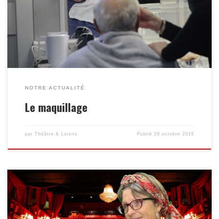
(visage ou corps), dans un but d’identification, de symbole ou
purement esthétique. Messages visuels Il est évident que le
maquillage ne demande pas un temps de production aussi
grand que la fabrication des décors ou la […]
NOTRE ACTUALITÉ
Le maquillage
par
Théâtre & Loisirs
Publié
28 octobre 2016
Qu’est-ce que la mise en scène? La mise en scène est
l’orchestration de tous les éléments d’une production théâtrale