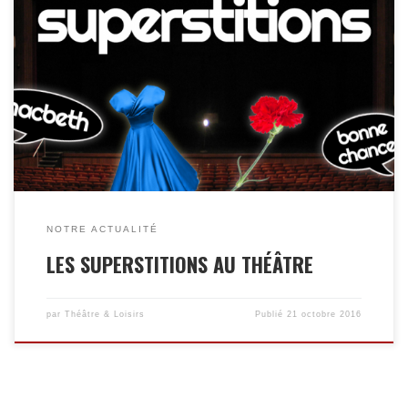
LES SUPERSTITIONS AU THÉÂTRE Le monde du théâtre est
truffé de superstitions qui prennent leurs origines de divers
milieux. En voici quelques-unes : LES MOTS INTERDITS Cela
porte malheur de souhaiter bonne chance à un acteur ou un
membre de la production. Au lieu de cela, pour éviter un
désastre, l’expression est simplement Merde! Cette expression
daterait de l’époque où […]
NOTRE ACTUALITÉ
LES SUPERSTITIONS AU THÉÂTRE
par
Théâtre & Loisirs
Publié
21 octobre 2016