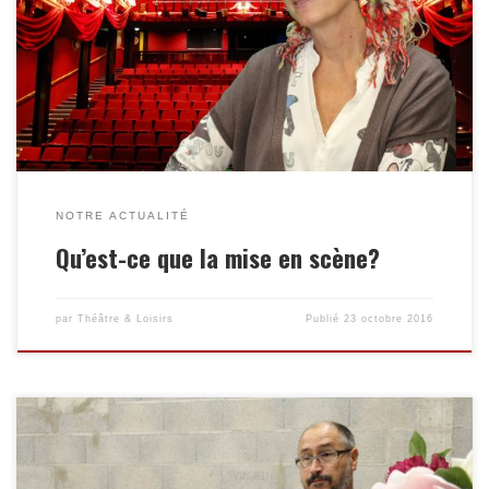
(jeu, costumes, décor, éclairage, son). C’est un regard subjectif
qui se forge d’après une lecture approfondie d’une œuvre, et
qui dirige de façon sensible tous les créateurs réunis autour de
la production. Le metteur en scène doit avoir une confiance
absolue […]
NOTRE ACTUALITÉ
Qu’est-ce que la mise en scène?
par
Théâtre & Loisirs
Publié
23 octobre 2016
Les premiers pas Dès qu’un comédien est appelé à jouer un