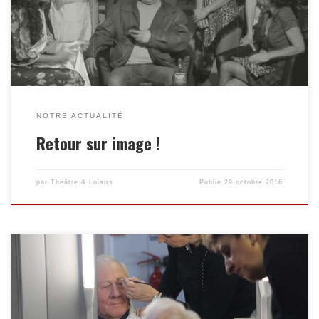
NOTRE ACTUALITÉ
Retour sur image !
par
Théâtre & Loisirs
Publié
29 octobre 2016
Qu’est-ce que Le Maquillage? Le maquillage théâtral est
l’ensemble des éléments (poudre, peinture, couleurs, fins
matériaux, latex, etc.) appliqués sur la peau des interprètes