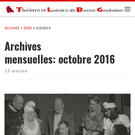
Passer au contenu
Me
Accueil
»
2016
»
octobre
Archives
mensuelles:
octobre 2016
13 articles
Hôtel très particulier Réalisation Jean-Claude B.