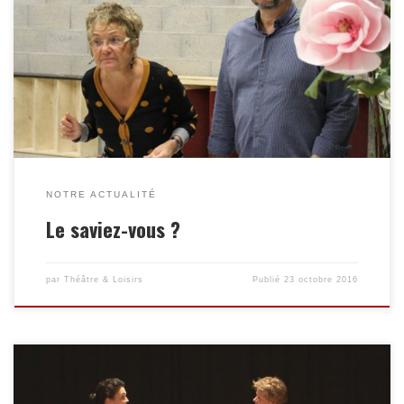
rôle, il doit plonger dans le texte. Non seulement il doit
connaître parfaitement la partition du personnage qu’il
incarne, mais aussi tout l’univers de la pièce : l’époque, les
intentions de l’auteur, les référents culturels, etc. Bien que son
travail se concentre principalement autour d’un seul et unique
rôle […]
NOTRE ACTUALITÉ
Le saviez-vous ?
par
Théâtre & Loisirs
Publié
23 octobre 2016