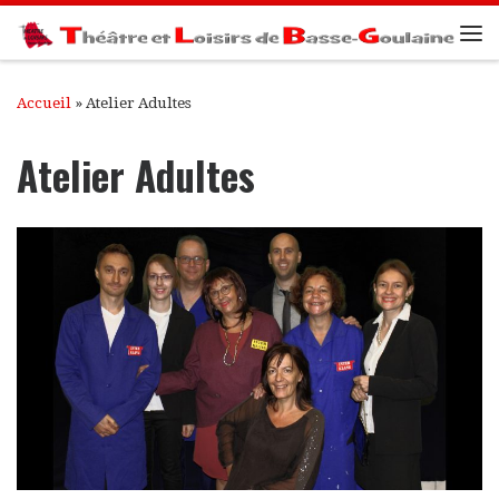
Passer au contenu
Me
Accueil
»
Atelier Adultes
Atelier Adultes