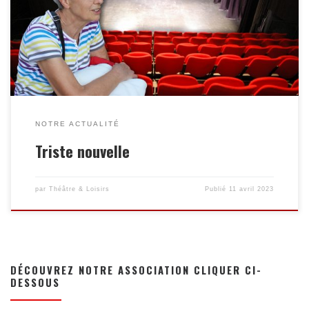
la création de Théâtre et Loisirs en 1976. (Comédienne,
souffleuse, maquilleuse, billetterie). Elle est partie rejoindre
son mari Joseph qui a été le responsable des décors de 1976 à
2004. Les obsèques de Marie-Thérèse se dérouleront jeudi […]
NOTRE ACTUALITÉ
Triste nouvelle
par
Théâtre & Loisirs
Publié
11 avril 2023
DÉCOUVREZ NOTRE ASSOCIATION CLIQUER CI-
DESSOUS