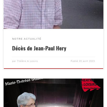
Funéraire Gérard 10 Rue des Entrepreneurs 44120 Vertou La
cérémonie religieuse sera célébrée le lundi 24 avril 2023 à
10h30 à l’église de Basse-Goulaine, suivie d’une crémation […]
NOTRE ACTUALITÉ
Décès de Jean-Paul Hery
par
Théâtre & Loisirs
Publié
20 avril 2023
Nous venons d’apprendre avec tristesse que Marie-Thérèse
Guillonneau nous a quitté jeudi. Marie-Thérèse était
comédienne et participait à l’organisation de la troupe depuis