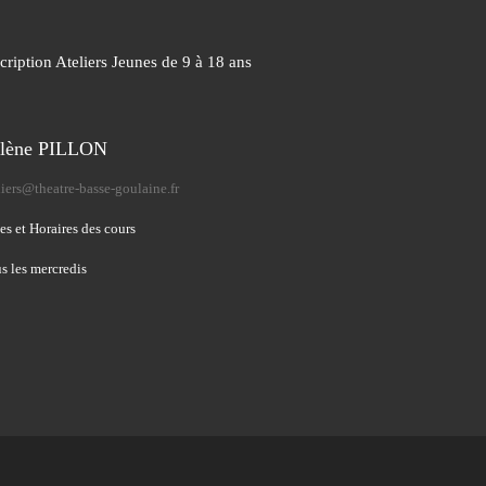
cription Ateliers Jeunes de 9 à 18 ans
lène PILLON
liers@theatre-basse-goulaine.fr
es et Horaires des cours
s les mercredis