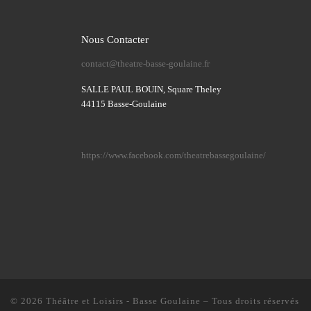
Nous Contacter
contact@theatre-basse-goulaine.fr
SALLE PAUL BOUIN, Square Theley
44115 Basse-Goulaine
https://www.facebook.com/theatrebassegoulaine/
© 2026
Théâtre et Loisirs - Basse Goulaine
– Tous droits réservés