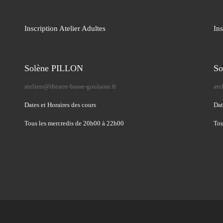
Inscription Atelier Adultes
Ins
Solène PILLON
So
ateliers@theatre-basse-goulaine.fr
ate
Dates et Horaires des cours
Dat
Tous les mercredis de 20h00 à 22h00
Tou