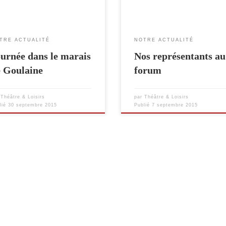
TRE ACTUALITÉ
NOTRE ACTUALITÉ
urnée dans le marais
Nos représentants au
e Goulaine
forum
r
Théâtre & Loisirs
par
Théâtre & Loisirs
lié
30 septembre 2015
Publié
7 septembre 2015