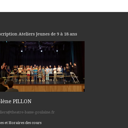
scription Ateliers Jeunes de 9 à 18 ans
olène PILLON
liers@theatre-basse-goulaine.fr
es et Horaires des cours