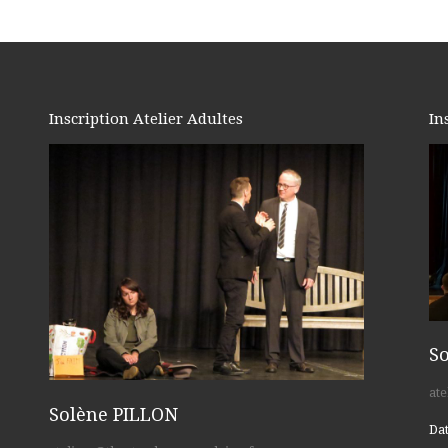
Inscription Atelier Adultes
In
S
ate
Solène PILLON
Dat