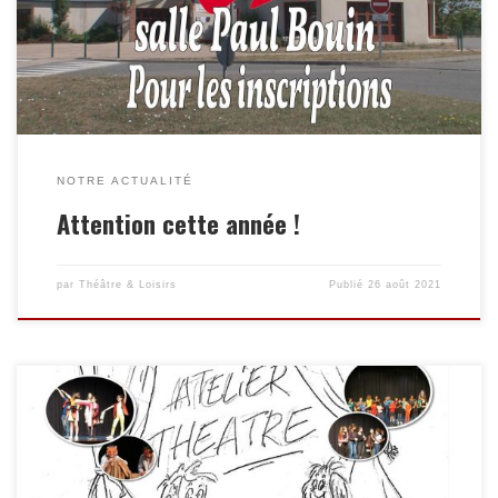
NOTRE ACTUALITÉ
Attention cette année !
par
Théâtre & Loisirs
Publié
26 août 2021
Inscriptions il reste des places ( 8 à 18 ans ) Voyez-les s’épanouir
et grandir sur scène Nos cours de théâtre sont pour tous les
enfants à partir de 8 ans qui veulent s’initier à la pratique du