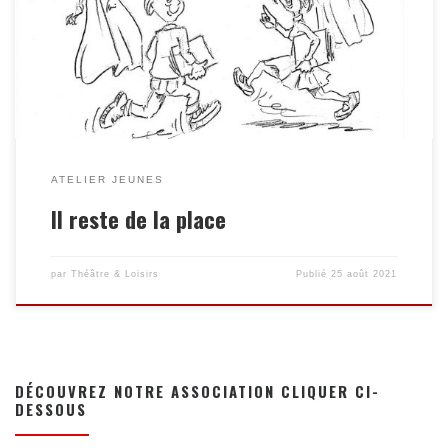
théâtre et qui veulent s’amuser à raconter des histoires
extraordinaires. Nous proposons 4 cours suivant son âge. Le
nouveau programme entend faire […]
ATELIER JEUNES
Il reste de la place
par
Théâtre & Loisirs
Publié
25 août 2021
DÉCOUVREZ NOTRE ASSOCIATION CLIQUER CI-
DESSOUS