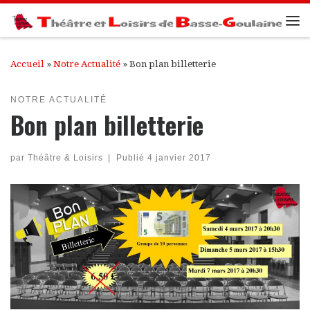
Passer au contenu
Me
Accueil
»
Notre Actualité
»
Bon plan billetterie
NOTRE ACTUALITÉ
Bon plan billetterie
par
Théâtre & Loisirs
|
Publié
4 janvier 2017