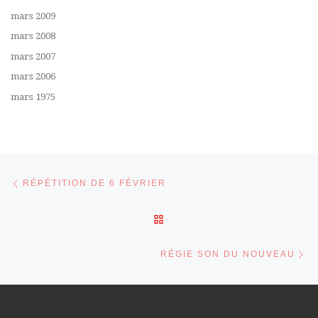
mars 2009
mars 2008
mars 2007
mars 2006
mars 1975
Parcourir les articles
Article précédent
RÉPÉTITION DE 6 FÉVRIER
RETOUR À LA LISTE DES 
Ar
RÉGIE SON DU NOUVEAU