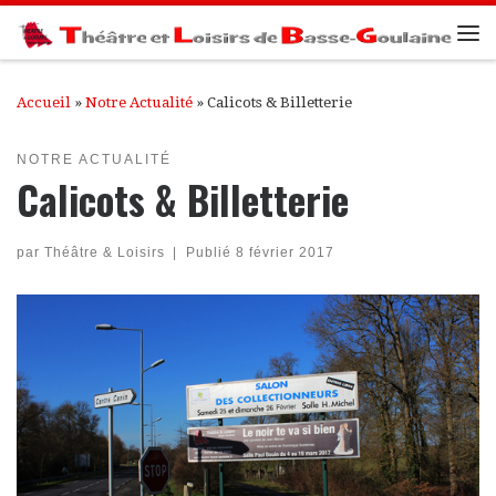
Passer au contenu
Me
Accueil
»
Notre Actualité
»
Calicots & Billetterie
NOTRE ACTUALITÉ
Calicots & Billetterie
par
Théâtre & Loisirs
|
Publié
8 février 2017