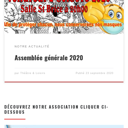
le verre de l’amitié mais nous espérons que très vite cela sera
de nouveau possible. Avec vous, il nous faut imaginer d’autres
façons de […]
NOTRE ACTUALITÉ
Assemblée générale 2020
par
Théâtre & Loisirs
Publié
23 septembre 2020
DÉCOUVREZ NOTRE ASSOCIATION CLIQUER CI-
DESSOUS