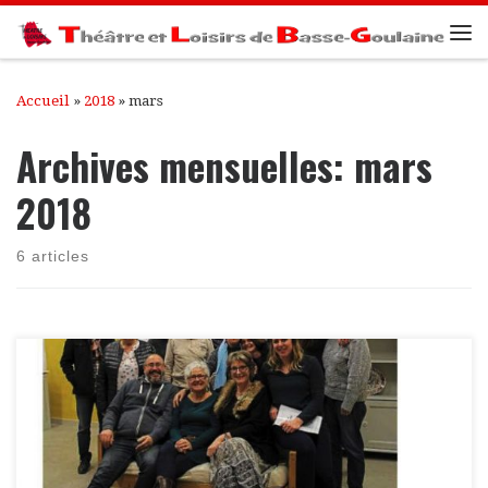
Passer au contenu
Me
Accueil
»
2018
»
mars
Archives mensuelles:
mars
2018
6 articles