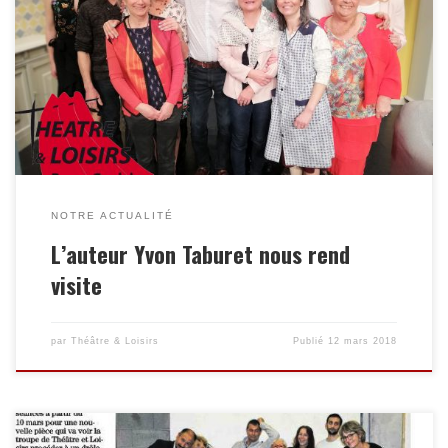
Bonjour Jean-Claude, Je me suis empressé de mettre la photo
sur ma page. Merci pour votre accueil et votre gentillesse. Une
troupe comme la votre fait honneur au théâtre amateur. Je
compte sur vous pour saluer et remercier une nouvelle fois
toute l’équipe. Bonne journée. Yvon
NOTRE ACTUALITÉ
L’auteur Yvon Taburet nous rend
visite
par
Théâtre & Loisirs
Publié
12 mars 2018