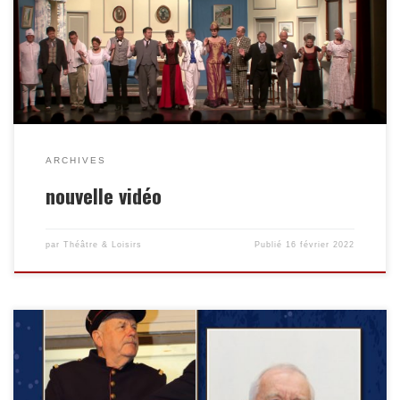
ARCHIVES
nouvelle vidéo
par
Théâtre & Loisirs
Publié
16 février 2022
Bonjour à toutes et tous, C’est avec beaucoup de peine que nous
vous annonçons le décès de Clément Grimaud, qui faisait partie