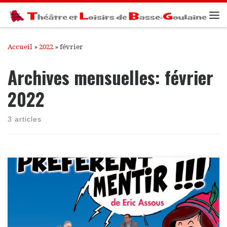
Passer au contenu
Me
Accueil
»
2022
»
février
Archives mensuelles:
février
2022
3 articles