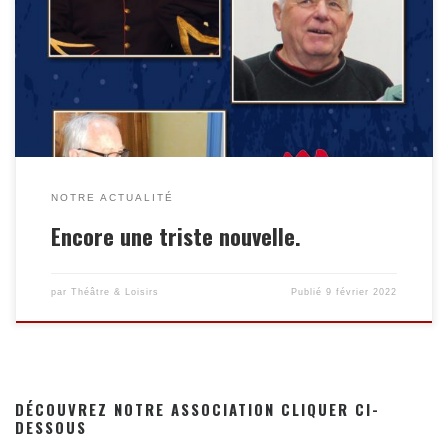
de l’association depuis de très nombreuses années et œuvrait au
côté de Robert Boivineau dans l’équipe des décors. Clément
repose à la chambre funéraire de Vertou. La cérémonie aura
lieu au crématorium de Château Thébaud mardi 15 février
[…]
NOTRE ACTUALITÉ
Encore une triste nouvelle.
par
Théâtre & Loisirs
Publié
9 février 2022
DÉCOUVREZ NOTRE ASSOCIATION CLIQUER CI-
DESSOUS