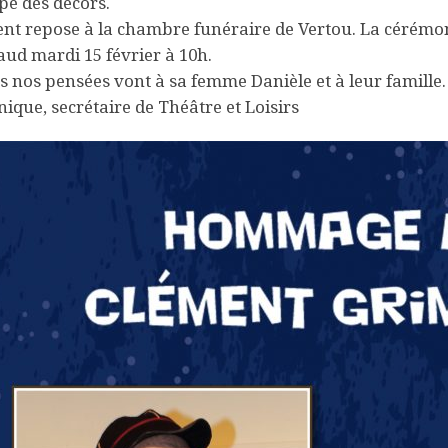
ipe des décors.
nt repose à la chambre funéraire de Vertou. La cérémo
ud mardi 15 février à 10h.
s nos pensées vont à sa femme Danièle et à leur famille.
ique, secrétaire de Théâtre et Loisirs