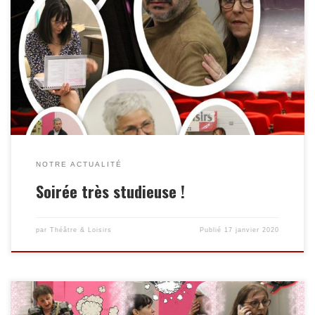
NOTRE ACTUALITÉ
Soirée très studieuse !
par
Théâtre & Loisirs
Publié
17 janvier 2020