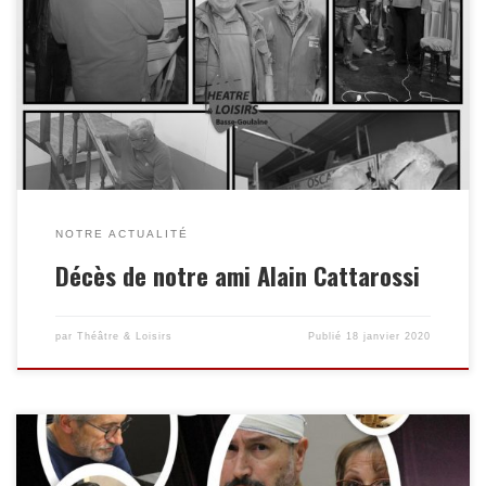
Théâtre Basse-Goulaine est en deuil Nous avons l’immense
peine de vous annoncer le décès d’Alain CATTAROSSI membre
de l’équipe décors.
NOTRE ACTUALITÉ
Décès de notre ami Alain Cattarossi
par
Théâtre & Loisirs
Publié
18 janvier 2020