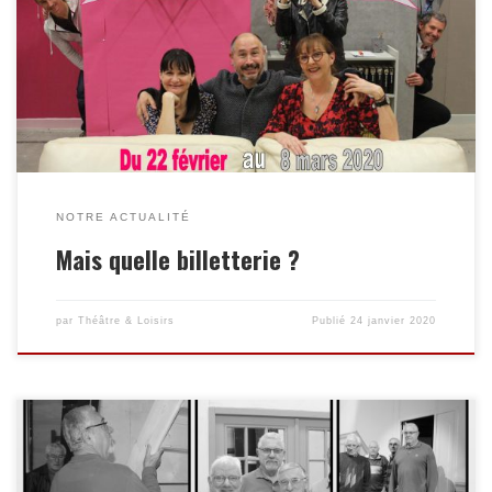
2 possibilités d’acheter son billet. Billetterie en ligne sur notre
site : theatre-basse-goulaine.fr/ ou Billetterie traditionnelle
Salle des associations en face du collège de Goulaine.
NOTRE ACTUALITÉ
Mais quelle billetterie ?
par
Théâtre & Loisirs
Publié
24 janvier 2020