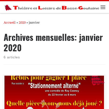
Passer au contenu
Me
Accueil
»
2020
»
janvier
Archives mensuelles:
janvier
2020
6 articles
Petit jeu réservé aux non adhérents Théâtre & Loisirs. 1 place