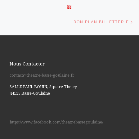
RETOUR À LA LISTE DES 
Ar
BON PLAN BILLETTERIE
Nous Contacter
contact@theatre-basse-goulaine.fr
SALLE PAUL BOUIN, Square Theley
44115 Basse-Goulaine
https://www.facebook.com/theatrebassegoulaine/