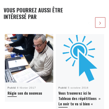
VOUS POURREZ AUSSI ÊTRE
INTÉRESSÉ PAR
Publié
8 février 2017
Publié
5 octobre 2016
Régie son du nouveau
Vous trouverez ici le
Tableau des répétitions »
Le noir te va si bien «