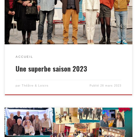
scène et toutes les actions des adhérents de l’association. Chers
spectateurs merci de nous avoir rendu visite. Nous vous
donnons RDV l’année prochaine pour une autre aventure.
ACCUEIL
Une superbe saison 2023
par
Théâtre & Loisirs
Publié
26 mars 2023