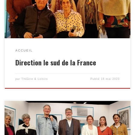
loyaux services. Nous tenons à rendre hommage à ce grand
professionnel du spectacle, qui a dédié sa vie à son métier et
permis de faire briller le théâtre de Basse-Goulaine. […]
ACCUEIL
Direction le sud de la France
par
Théâtre & Loisirs
Publié
16 mai 2023
» Toc Toc » c’est terminé pour la saison 2023 avec plus de 2500
spectateurs. Succès obtenu grâce aux comédiens, metteur en