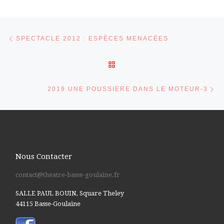
Parcourir les articles
Article précédent
SPECTACLE 2012 : ESPÈCES MENACÉES
RETOUR À LA LISTE DES 
Ar
2019 UNE POUSSIERE DANS LE MOTEUR-3
Nous Contacter
contact@theatre-basse-goulaine.fr
SALLE PAUL BOUIN, Square Theley
44115 Basse-Goulaine