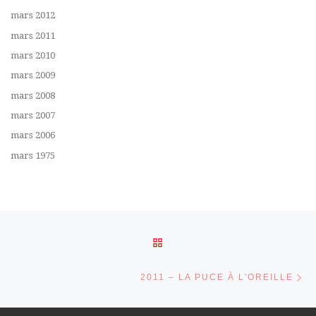
mars 2012
mars 2011
mars 2010
mars 2009
mars 2008
mars 2007
mars 2006
mars 1975
Parcourir les articles
RETOUR À LA LISTE DES 
Ar
2011 – LA PUCE À L'OREILLE