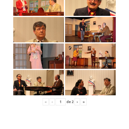
«
‹
de
2
›
»