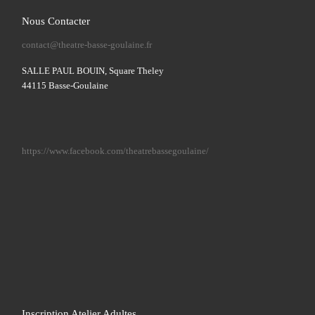
Nous Contacter
contact@theatre-basse-goulaine.fr
SALLE PAUL BOUIN, Square Theley
44115 Basse-Goulaine
https://www.facebook.com/theatrebassegoulaine/
Inscription Atelier Adultes