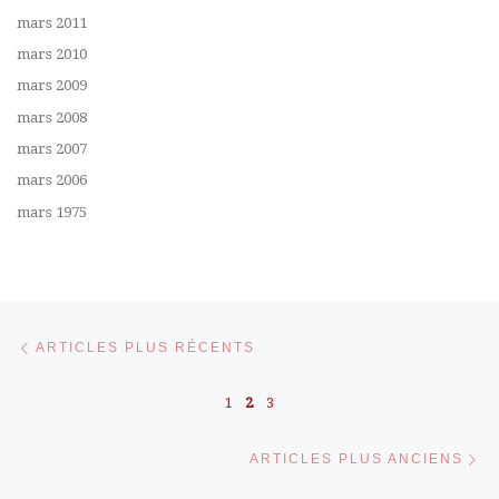
mars 2011
mars 2010
mars 2009
mars 2008
mars 2007
mars 2006
mars 1975
Navigation dans les articles
Articles plus récents
ARTICLES PLUS RÉCENTS
1
2
3
Ar
ARTICLES PLUS ANCIENS