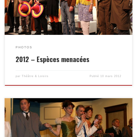
PHOTOS
2012 – Espèces menacées
par
Théâtre & Loisirs
Publié
10 mars 2012