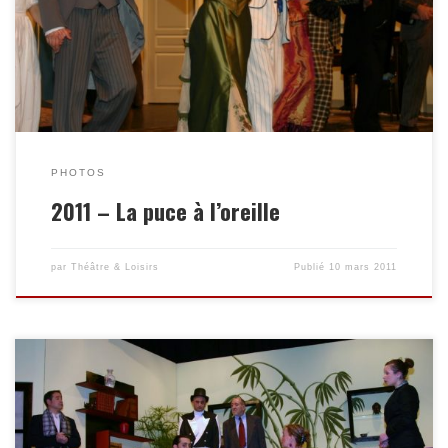
Enregistrer
PHOTOS
2011 – La puce à l’oreille
par
Théâtre & Loisirs
Publié
10 mars 2011