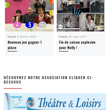
Publié
5 février 2020
Publié
22 mars 2017
Nouveau jeu gagner 1
Fin de saison explosive
place
pour Nelly !
DÉCOUVREZ NOTRE ASSOCIATION CLIQUER CI-
DESSOUS