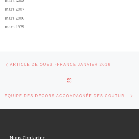
mars 2008
mars 2007
mars 2006
mars 1975
Parcourir les articles
Article précédent
ARTICLE DE OUEST-FRANCE JANVIER 2016
RETOUR À LA LISTE DES 
Ar
EQUIPE DES DÉCORS ACCOMPAGNÉE DES COUTURIÈRES
Nous Contacter