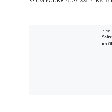
VOUS POURREZ AUSSI ÊTRE IN
Publié
Soiré
un fi