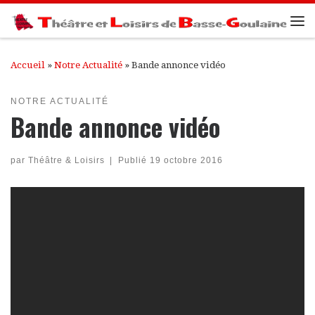
Passer au contenu
Me
Accueil
»
Notre Actualité
»
Bande annonce vidéo
NOTRE ACTUALITÉ
Bande annonce vidéo
par
Théâtre & Loisirs
|
Publié
19 octobre 2016