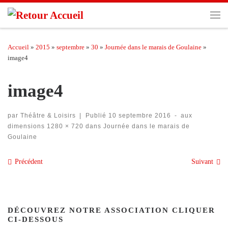
Passer au contenu
Men
Accueil
»
2015
»
septembre
»
30
»
Journée dans le marais de Goulaine
»
image4
image4
par
Théâtre & Loisirs
|
Publié
10 septembre 2016
-
aux
dimensions
1280 × 720
dans
Journée dans le marais de
Goulaine
Navigation des images
Précédent
Suivant
DÉCOUVREZ NOTRE ASSOCIATION CLIQUER
CI-DESSOUS