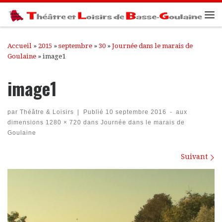
Passer au contenu
Me
Accueil
»
2015
»
septembre
»
30
»
Journée dans le marais de
Goulaine
»
image1
image1
par
Théâtre & Loisirs
|
Publié
10 septembre 2016
-
aux
dimensions
1280 × 720
dans
Journée dans le marais de
Goulaine
Navigation des images
Suivant