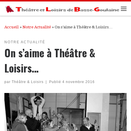
Passer au contenu
Me
Accueil
»
Notre Actualité
»
On s’aime à Théâtre & Loisirs…
NOTRE ACTUALITÉ
On s’aime à Théâtre &
Loisirs…
par
Théâtre & Loisirs
|
Publié
4 novembre 2016