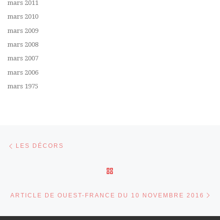
mars 2011
mars 2010
mars 2009
mars 2008
mars 2007
mars 2006
mars 1975
Parcourir les articles
Article précédent
LES DÉCORS
RETOUR À LA LISTE DES 
Ar
ARTICLE DE OUEST-FRANCE DU 10 NOVEMBRE 2016